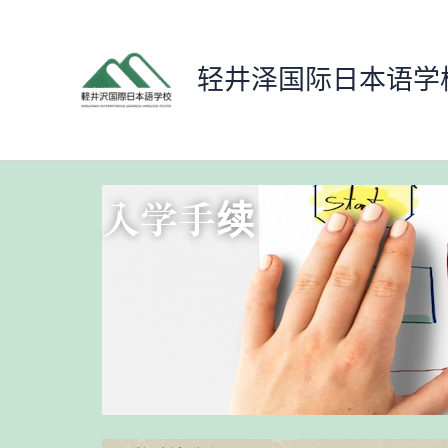
跳
至
内
轻井泽国际日本语学
容
入学手续