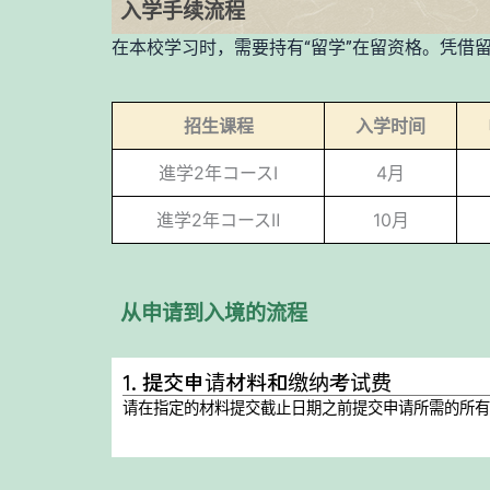
入学手续流程
在本校学习时，需要持有“留学”在留资格。凭借
招生课程
入学时间
進学2年コースⅠ
4月
進学2年コースⅡ
10月
从申请到入境的流程
1. 提交申请材料和缴纳考试费
请在指定的材料提交截止日期之前提交申请所需的所有