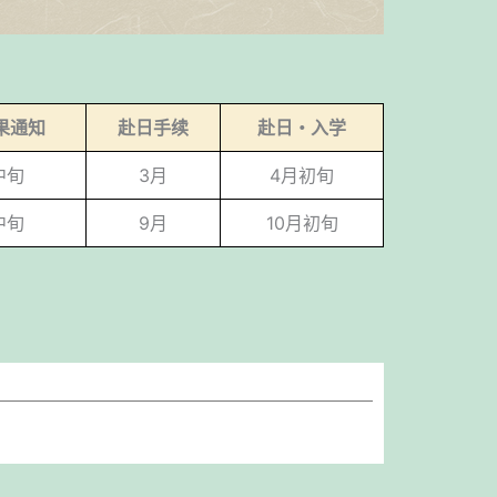
果通知
赴日手续
赴日・入学
中旬
3月
4月初旬
中旬
9月
10月初旬